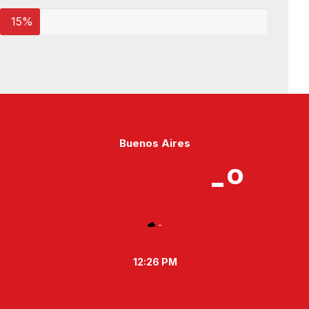
15%
Buenos Aires
-º
-
12:26 PM