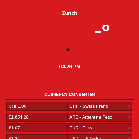
Zürich
-º
-
04:26 PM